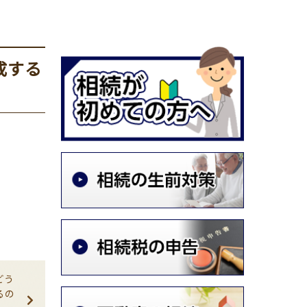
成する
どう
るの