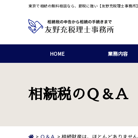
東京で相続の無料相談なら、節税に強い【友野充税理士事務所
HOME
業務内容
相続税のＱ＆Ａ
>
Ｑ＆Ａ
>
相続財産は、ほとんどありません