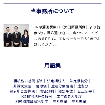
当事務所について
JR線蒲田駅東口（大田区役所側）より徒
歩8分。環八通り沿い、第27シンエイビ
ルの６Fです。 エレベーターで６Fまでお
越しください。
用語集
相続税の基礎控除
法定相続人
法定相続分
非課税資産
路線価
遺産分割協議
遺留分
過少申告加算税
換価分割
限定承認
公正証書
小規模宅地等の特例
成年後見人制度
相続時精算課税制度
直系尊属
直系卑属