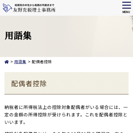
tog
nav
MENU
Skip
to
main
用語集
content
>
>
用語集
配偶者控除
配偶者控除
納税者に所得税法上の控除対象配偶者がいる場合には、一
定の金額の所得控除が受けられます。これを配偶者控除と
いいます。