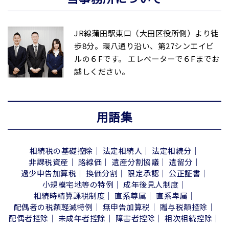
JR線蒲田駅東口（大田区役所側）より徒
歩8分。環八通り沿い、第27シンエイビ
ルの６Fです。 エレベーターで６Fまでお
越しください。
用語集
相続税の基礎控除
法定相続人
法定相続分
非課税資産
路線価
遺産分割協議
遺留分
過少申告加算税
換価分割
限定承認
公正証書
小規模宅地等の特例
成年後見人制度
相続時精算課税制度
直系尊属
直系卑属
配偶者の税額軽減特例
無申告加算税
贈与税額控除
配偶者控除
未成年者控除
障害者控除
相次相続控除