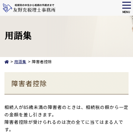
tog
nav
MENU
Skip
to
main
用語集
content
>
>
用語集
障害者控除
障害者控除
相続人が85歳未満の障害者のときは、相続税の額から一定
の金額を差し引きます。
障害者控除が受けられるのは次の全てに当てはまる人で
す。