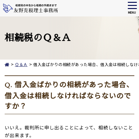
tog
nav
MENU
Skip
to
main
相続税のＱ＆Ａ
content
>
>
Ｑ＆Ａ
借入金ばかりの相続があった場合、借入金は相続しなけ
借入金ばかりの相続があった場合、
Q.
借入金は相続しなければならないので
すか？
いいえ。裁判所に申し出ることによって、相続しないこと
が出来ます。