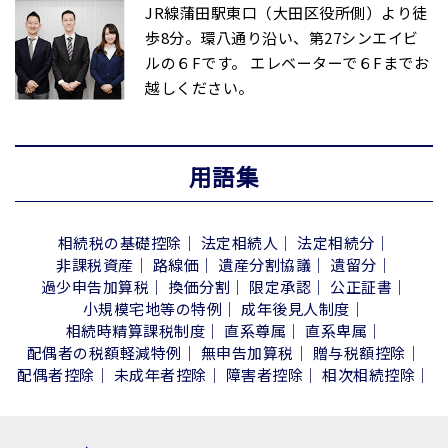
JR線蒲田駅東口（大田区役所側）より徒
歩8分。環八通り沿い、第27シンエイビ
ルの６Fです。 エレベーターで６Fまでお
越しください。
用語集
相続税の基礎控除
法定相続人
法定相続分
非課税資産
路線価
遺産分割協議
遺留分
過少申告加算税
換価分割
限定承認
公正証書
小規模宅地等の特例
成年後見人制度
相続時精算課税制度
直系尊属
直系卑属
配偶者の税額軽減特例
無申告加算税
贈与税額控除
配偶者控除
未成年者控除
障害者控除
相次相続控除