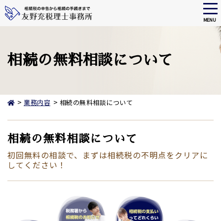
tog
nav
MENU
Skip
to
main
相続の無料相談について
content
>
>
業務内容
相続の無料相談について
相続の無料相談について
初回無料の相談で、まずは相続税の不明点をクリアに
してください！