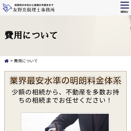
tog
nav
MENU
Skip
to
main
費用について
content
>
費用について
少額の相続から、不動産を多数お持
ちの相続までお任せください！