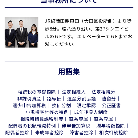
JR線蒲田駅東口（大田区役所側）より徒
歩8分。環八通り沿い、第27シンエイビ
ルの６Fです。 エレベーターで６Fまでお
越しください。
用語集
相続税の基礎控除
法定相続人
法定相続分
非課税資産
路線価
遺産分割協議
遺留分
過少申告加算税
換価分割
限定承認
公正証書
小規模宅地等の特例
成年後見人制度
相続時精算課税制度
直系尊属
直系卑属
配偶者の税額軽減特例
無申告加算税
贈与税額控除
配偶者控除
未成年者控除
障害者控除
相次相続控除