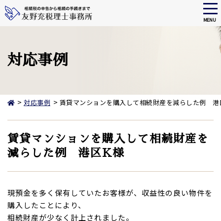
tog
nav
MENU
Skip
to
main
対応事例
content
>
>
対応事例
賃貸マンションを購入して相続財産を減らした例 港
賃貸マンションを購入して相続財産を
減らした例 港区K様
現預金を多く保有していたお客様が、収益性の良い物件を
購入したことにより、
相続財産が少なく計上されました。