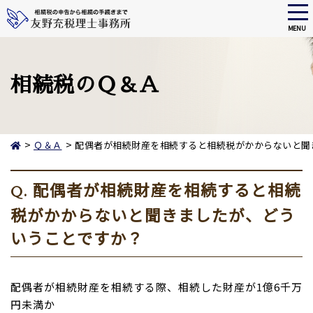
tog
nav
MENU
Skip
to
main
相続税のＱ＆Ａ
content
>
>
Ｑ＆Ａ
配偶者が相続財産を相続すると相続税がかからないと聞
配偶者が相続財産を相続すると相続
Q.
税がかからないと聞きましたが、どう
いうことですか？
配偶者が相続財産を相続する際、相続した財産が1億6千万
円未満か