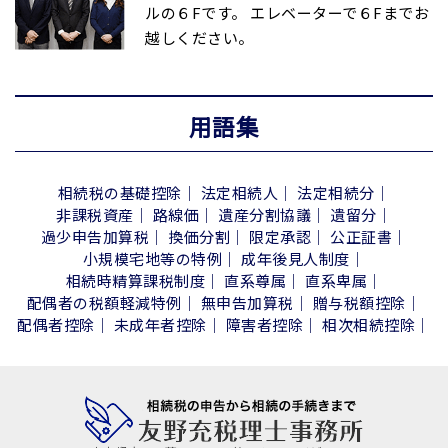
ルの６Fです。 エレベーターで６Fまでお
越しください。
用語集
相続税の基礎控除
法定相続人
法定相続分
非課税資産
路線価
遺産分割協議
遺留分
過少申告加算税
換価分割
限定承認
公正証書
小規模宅地等の特例
成年後見人制度
相続時精算課税制度
直系尊属
直系卑属
配偶者の税額軽減特例
無申告加算税
贈与税額控除
配偶者控除
未成年者控除
障害者控除
相次相続控除