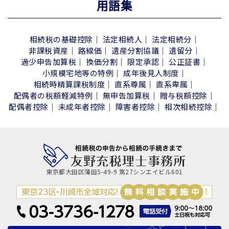
用語集
相続税の基礎控除
法定相続人
法定相続分
非課税資産
路線価
遺産分割協議
遺留分
過少申告加算税
換価分割
限定承認
公正証書
小規模宅地等の特例
成年後見人制度
相続時精算課税制度
直系尊属
直系卑属
配偶者の税額軽減特例
無申告加算税
贈与税額控除
配偶者控除
未成年者控除
障害者控除
相次相続控除
東京都大田区蒲田5-49-9 第27シンエイビル601