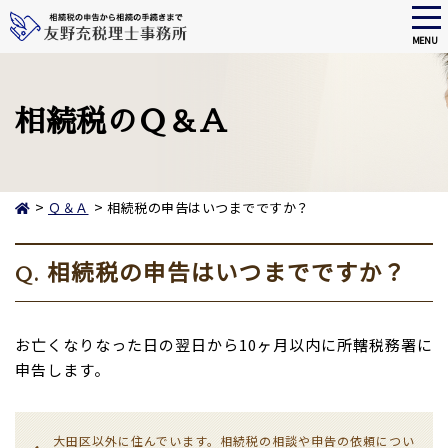
tog
nav
MENU
Skip
to
main
相続税のＱ＆Ａ
content
>
>
Ｑ＆Ａ
相続税の申告はいつまでですか？
相続税の申告はいつまでですか？
Q.
お亡くなりなった日の翌日から10ヶ月以内に所轄税務署に
申告します。
大田区以外に住んでいます。相続税の相談や申告の依頼につい