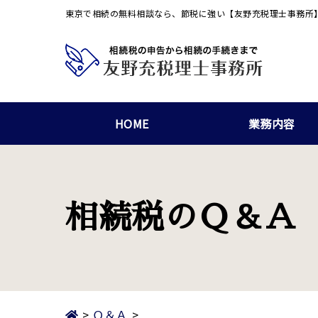
東京で相続の無料相談なら、節税に強い【友野充税理士事務所
HOME
業務内容
相続税のＱ＆Ａ
>
Ｑ＆Ａ
>