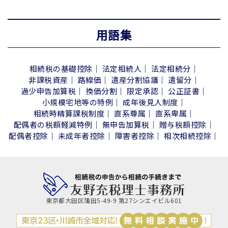
用語集
相続税の基礎控除
法定相続人
法定相続分
非課税資産
路線価
遺産分割協議
遺留分
過少申告加算税
換価分割
限定承認
公正証書
小規模宅地等の特例
成年後見人制度
相続時精算課税制度
直系尊属
直系卑属
配偶者の税額軽減特例
無申告加算税
贈与税額控除
配偶者控除
未成年者控除
障害者控除
相次相続控除
東京都大田区蒲田5-49-9 第27シンエイビル601