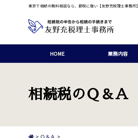
東京で相続の無料相談なら、節税に強い【友野充税理士事務所
HOME
業務内容
相続税のＱ＆Ａ
>
Ｑ＆Ａ
>